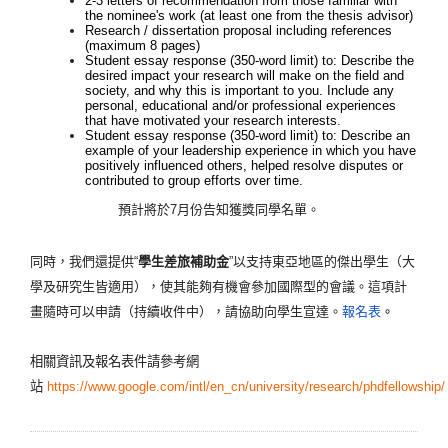
2-3 letters of recommendation from those familiar with
the nominee's work (at least one from the thesis advisor)
Research / dissertation proposal including references
(maximum 8 pages)
Student essay response (350-word limit) to: Describe the
desired impact your research will make on the field and
society, and why this is important to you. Include any
personal, educational and/or professional experiences
that have motivated your research interests.
Student essay response (350-word limit) to: Describe an
example of your leadership experience in which you have
positively influenced others, helped resolve disputes or
contributed to group efforts over time.
預計將於7月份告知獲獎同學
名單。
同時，我們還提供“
學生差旅補助金
”以支持東亞地區的傑出學生（
大
學及研究生皆適用），使其能夠有機會參加國際型的會議。
這項計
畫隨時可以申請（持續收件中），請協助向學生宣達。
報名表
。
相關資訊及報名表件請參考網
站
https://www.google.com/intl/en_cn/university/research/phdfellowship/