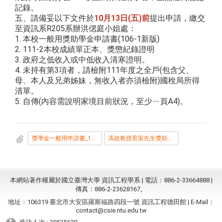
記錄。
五、請備妥以下文件於
10月13日(五)前
提出申請，繳交
至資訊系R205系辦洪偲庭小姐處：
1. 本校一般用獎助學金申請書(106-1新版)
2. 111-2本校成績單正本、獎懲紀錄證明
3. 政府之低收入或中低收入清寒證明。
4. 未持有第3項者，請檢附111年度之全戶(包含父、
母、本人及兄弟姊妹，無收入者亦須檢附)國稅局所得
清單。
5. 自傳(內容需說明家境目前狀況，至少ㄧ頁A4)。
獎學金一般用申請書_106-1版_.doc
馮故教授君策先生獎助金辦法.pdf
本網站著作權屬於國立臺灣大學 資訊工程學系 | 電話：886-2-33664888 |
傳真：886-2-23628167。
地址：106319 臺北市大安區羅斯福路四段一號 資訊工程德田館 | E-Mail：
contact@csie.ntu.edu.tw