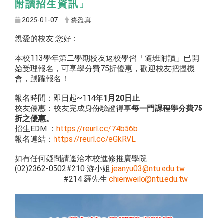
附讀招生資訊」
2025-01-07
蔡盈真
親愛的校友 您好：
本校113學年第二學期校友返校學習「隨班附讀」
已開
始受理報名，可享學分費75折優惠，歡迎校友把握機
會，
踴躍報名！
報名時間：即日起~114年
1月20日止
校友優惠：校友完成身份驗證得享
每一門課程學分費75
折之優惠。
招生EDM ：
https://reurl.cc/74b56b
報名連結：
https://reurl.cc/eGkRVL
如有任何疑問請逕洽本校進修推廣學院
(02)2362-0502#210 游小姐
jeanyu03@ntu.edu.tw
#214 羅先生
chienweilo@ntu.edu.tw