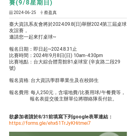
賽(9/8星期日)
2024-06-25
蔡盈真
臺大資訊系友會將於2024.09.8(日)
舉辦2024第三屆桌球
友誼賽，
邀請您一起來打桌球~
報名日期：即日起~2024.8.31止
比賽時間：2024年9月8日(日) 10am-4:30pm
比賽地點：台大綜合體育館B1桌球室 (辛亥路二段29
號)
報名資格: 台大資訊學群畢業生及在校師生
報名費用: 每人250元，含場地費/比賽用球/午餐費等，
報名表提交後主辦單位將聯絡隊長付款。
欲參加者請於8/31前填寫下列google表單連結：
https://forms.gle/
ehx61TrJyKHitmei7