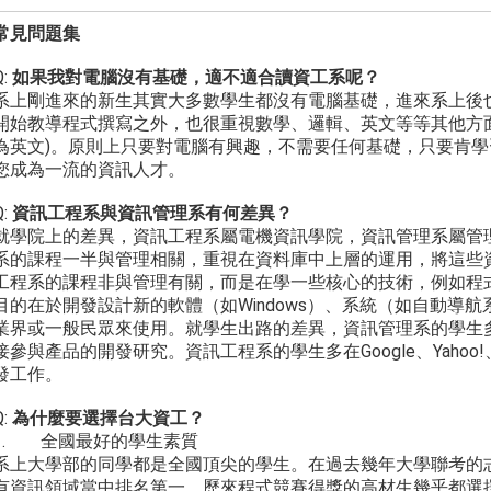
常見問題集
Q:
如果我對電腦沒有基礎，適不適合讀資工系呢？
系上剛進來的新生其實大多數學生都沒有電腦基礎，進來系上後
開始教導程式撰寫之外，也很重視數學、邏輯、英文等等其他方
為英文)。原則上只要對電腦有興趣，不需要任何基礎，只要肯
您成為一流的資訊人才。
Q:
資訊工程系與資訊管理系有何差異？
就學院上的差異，資訊工程系屬電機資訊學院，資訊管理系屬管
系的課程一半與管理相關，重視在資料庫中上層的運用，將這些
工程系的課程非與管理有關，而是在學一些核心的技術，例如程
目的在於開發設計新的軟體（如Windows）、系統（如自動導
業界或一般民眾來使用。就學生出路的差異，資訊管理系的學生
接參與產品的開發研究。資訊工程系的學生多在Google、Yaho
發工作。
Q:
為什麼要選擇台大資工？
1. 全國最好的學生素質
系上大學部的同學都是全國頂尖的學生。在過去幾年大學聯考的
有資訊領域當中排名第一，歷來程式競賽得獎的高材生幾乎都選