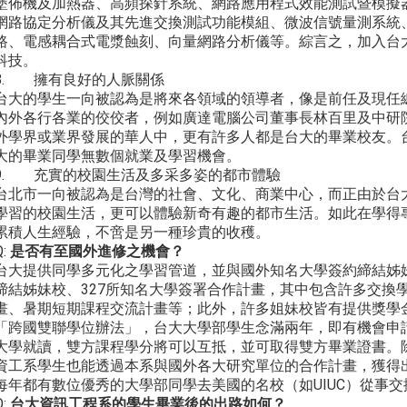
塗佈機及加熱器、高頻探針系統、網路應用程式效能測試暨模擬
網路協定分析儀及其先進交換測試功能模組、微波信號量測系統
路、電感耦合式電漿蝕刻、向量網路分析儀等。綜言之，加入台
科技。
8. 擁有良好的人脈關係
台大的學生一向被認為是將來各領域的領導者，像是前任及現任
內外各行各業的佼佼者，例如廣達電腦公司董事長林百里及中研
外學界或業界發展的華人中，更有許多人都是台大的畢業校友。
大的畢業同學無數個就業及學習機會。
9. 充實的校園生活及多采多姿的都市體驗
台北市一向被認為是台灣的社會、文化、商業中心，而正由於台
學習的校園生活，更可以體驗新奇有趣的都市生活。如此在學得
累積人生經驗，不啻是另一種珍貴的收穫。
Q:
是否有至國外進修之機會？
台大提供同學多元化之學習管道，並與國外知名大學簽約締結姊妹
締結姊妹校、327所知名大學簽署合作計畫，其中包含許多交換
畫、暑期短期課程交流計畫等；此外，許多姐妹校皆有提供獎學
「跨國雙聯學位辦法」，台大大學部學生念滿兩年，即有機會申
大學就讀，雙方課程學分將可以互抵，並可取得雙方畢業證書。
資工系學生也能透過本系與國外各大研究單位的合作計畫，獲得
每年都有數位優秀的大學部同學去美國的名校（如UIUC）從事
Q:
台大資訊工程系的學生畢業後的出路如何？