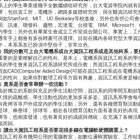
系上的學生畢業後幾乎全數繼續唸研究所，台大電資學院內就有
擇，包括資工所，電機所，網路多媒體研究所，與生醫資訊研究
例如Stanford、MIT、UC-Berkeley等校進修，另外也有
碩、訊連、聯發科、趨勢，宏達電、台積電、IBM、Microsoft、
的學生；另外也有畢業生會成立工作室或合開公司。事實上，工
通常手上都會有多份聘書可供選擇。目前在國內各研究型大學資
中，本系系友已扮演中堅份子，非常出色。
Q:
我的分數可上台大電機系或台大資訊工程系或是其他科系，要
重要的是要瞭解自己的性向。基本上，電機系與資訊工程系的學
系的學生會來資訊工程系讀研究所或任教；而資訊工程系的學生
程如CAD(Computer Aided Design)可能在資訊工程系
己的性向，如果你對數理工程等方面有興趣，資訊工程系會是極
Q:
貴系是否會常舉辦一些活動？
由於獨立的系館與充足的學生活動空間，資訊系的同學間互動頻
人情的疏離感，學生活動也因此更加多采多姿。資訊系系學會每
有夜烤等等戶外或室內的學生活動，另外，還有各種體育類活動
籃球、棒壘球、排球等，都在各項體育活動方面有著良好的表現
牌等，也相當發達，也有著良好的成績與傳統，在充滿了各種活
載而歸。
Q:
讀台大資訊工程系是否要花很多錢在電腦軟硬體購置上？
資訊工程系有幾間公用的電腦教室，如數位邏輯實驗室、工作站