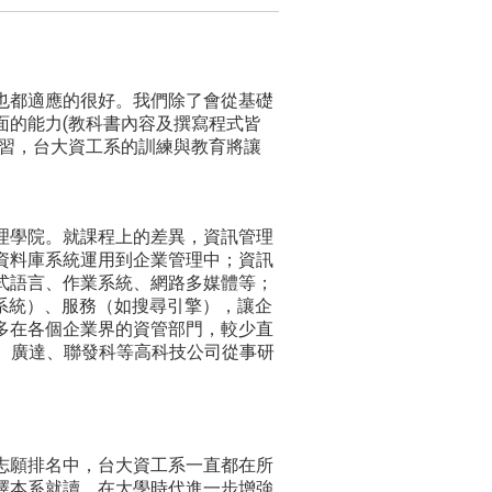
也都適應的很好。我們除了會從基礎
面的能力(教科書內容及撰寫程式皆
學習，台大資工系的訓練與教育將讓
理學院。就課程上的差異，資訊管理
資料庫系統運用到企業管理中；資訊
式語言、作業系統、網路多媒體等；
航系統）、服務（如搜尋引擎），讓企
多在各個企業界的資管部門，較少直
o!、廣達、聯發科等高科技公司從事研
志願排名中，台大資工系一直都在所
擇本系就讀，在大學時代進一步增強