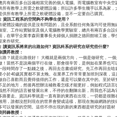
總共有兩百多台設備相當完善的個人電腦。而電腦教室有中央空
供所有教學上所需之軟硬體設備；所以許多學生幾乎以系為家，
提供所有教學上所需之軟硬體設備，並不一定要自己購買。
Q:
資訊工程系的空間夠不夠學生使用？
軟硬體設備的提供是沒有問題的，且全系館任何角落均可使用無
驗室、工作站實驗室及個人電腦教學實驗室，總共有兩百多台設
面，在華宇企業李森田董事長夫婦個人捐贈之德田館竣工後，學
室來作研究。
Q:
讀資訊系將來的出路如何
?
資訊科系的研究在研究些什麼
?
徐讚昇
教授：
出路？就是出路很好！ 大概就是兩個方向，一個是做研究，一
做！當然不是說兩個平行在做，那會很辛苦，是例如在業界也可
一段時間存了一點錢之後，再回去念書或研究。先工作再回去唸書
要小於40歲其實都不算太晚。在業界工作常常要加班到深夜，這
做自己喜歡而且覺得值得的工作，還是可以樂在其中的。至於研
不足的地方，然後再想辦法補救看怎樣才能更好，例如程式語言
截然不同的語言被發展出來，不停的在翻陳出新，而我也不認為
多路要走。資訊科學就是一直有新的東西在出現，一切都是很難在
難用，誰都沒想到現在的世界會變成這樣，那現在無線網路的技
多可以發展的空間。這些不停出現的新的東西都是研究的好題材
劉邦鋒
教授：