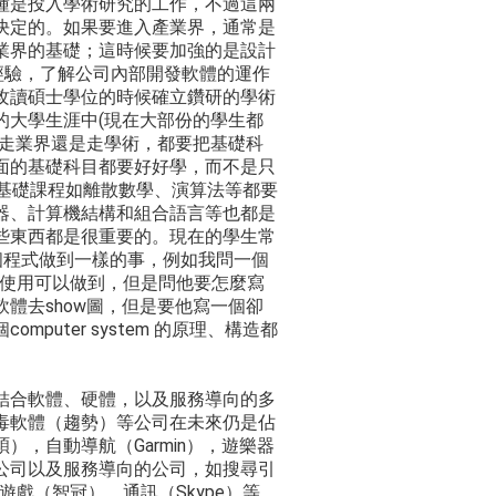
種是投入學術研究的工作，不過這兩
決定的。如果要進入產業界，通常是
業界的基礎；這時候要加強的是設計
觸的經驗，了解公司內部開發軟體的運作
攻讀碩士學位的時候確立鑽研的學術
的大學生涯中(現在大部份的學生都
要走業界還是走學術，都要把基礎科
面的基礎科目都要好好學，而不是只
的基礎課程如離散數學、演算法等都要
器、計算機結構和組合語言等也都是
些東西都是很重要的。現在的學生常
個程式做到一樣的事，例如我問一個
怎樣使用可以做到，但是問他要怎麼寫
體去show圖，但是要他寫一個卻
uter system 的原理、構造都
合軟體、硬體，以及服務導向的多
毒軟體（趨勢）等公司在未來仍是佔
，自動導航（Garmin），遊樂器
公司以及服務導向的公司，如搜尋引
，遊戲（智冠），通訊（Skype）等