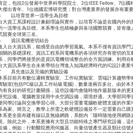
肯定，包括2位發展中世界科學院院士、2位IEEE Fellow、7
大傑出青年、1位德國宏博研究獎；對台灣產業界的發展亦有重
5. 以培育世界一流學生為目標
台大資工系課程設計兼顧理論與實作，以培育不論是在國內外的
的一流學生為目標。本系學生也積極參與各項國際競賽，皆有傲人的成
式競賽全球第三名。
6. 資訊電機密切結合
進入台大資訊系，能感受自由的學習風氣。本系不僅有資訊學門
相關的基礎課程。資訊工程系與電機系的各項研究亦有密切的互
系，同學們將接受的是資訊電機領域整合的全方面訓練。利用在
台大資訊系學生在未來帶領台灣進入知識經濟時代的IC設計產業
7. 具先進以及完備的實驗設備
本系目前共有數位邏輯實驗室、工作站實驗室、雲端計算趨勢學
實驗室(包括PC級以及工作站級電腦)，數量達兩百多台。由於本系與In
均有良好的研究計畫關係，這些設備均會隨時地作最新版本的更
研究設備。電腦教室採用中央空調設備，環境舒適。大學部同學
便同學討論與交換學習心得。大部分需要電腦軟硬體支援的作業
系為家。簡言之，教學上所需之軟硬體設備並不一定需要自己購
本系更全面布建有線以及無線網路，系館內「隨時隨地使用網路
現。除此之外，本系更擁有大型且功能特殊之專門研究設備，這
設備，例如：行動醫院應用伺服器、向量信號產生器及類比信號