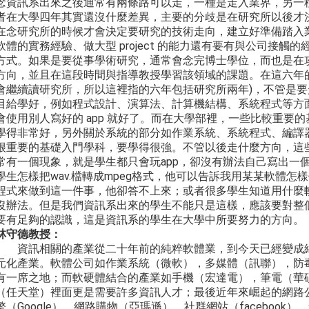
念資訊系出來之後通常有兩條路可以走，一種是走入業界，另一
者在大學四年其實還沒什麼差異，主要的分歧是在研究所以後才
在念研究所的時候才會決定要研究的技術走向，建立好準備踏入
軟體的實務經驗、做大型 project 的能力還有要有與公司接
方式。如果是要從事學術研究，通常會念完博士學位，而也是在
方向，並且在這段時間與指導教授學習該領域的課題。在這六年
會繼續讀研究所，所以這裡指的六年包括研究所兩年)，不管是
目給學好，例如程式設計、演算法、計算機結構、系統程式等方
會使用別人寫好的 app 就好了。而在大學部裡，一些比較重要
學得非常好，另外關於系統的部分如作業系統、系統程式、編譯
很重要的基礎入門學科，要學得很強。不管以後走什麼方向，這
常有一個現象，就是學生都只會玩app，卻沒有辦法自己寫出一
學生怎樣把wav.檔轉成mpeg格式，他可以告訴我用某某軟體
程式來做到這一件事，他卻答不上來；或者很多學生知道用什麼軟
沒辦法。但是我們資訊系出來的學生不能只是這樣，應該要對整個comp
要有足夠的認識，這是資訊系的學生在大學中所要努力的方向。
林守德
教授：
資訊相關的產業從二十年前的純粹軟體業，到今天已經變成結
元化產業。軟體公司如作業系統（微軟），多媒體（訊聯），防
有一席之地；而軟硬體結合的產業如手機（宏達電），筆電（華碩）
（任天堂）裡面更是需要許多資訊人才；最後近年來崛起的網路
擎（Google），網路購物（亞瑪遜），社群網站（facebook）