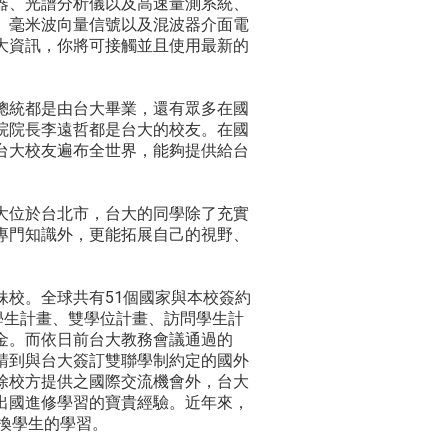
器、光譜分析儀以及高速量測系統、
、毫米波向量信號以及混波器介面電
大資訊，你將可接觸並且使用最新的
總統都是由台大畢業，還有眾多在國
院院長李遠哲都是台大的校友。在國
台大校友遍布全世界，能夠提供給台
大位於台北市，台大的同學除了充實
專門知識外，更能拓展自己的視野、
校。全球共有51個國家與本校簽約
學生計畫、雙學位計畫、訪問學生計
金。而依日前台大教務會議通過的
請到與台大簽訂雙聯學制約定的國外
除校方提供之國際交流機會外，台大
出國進修學習的寶貴經驗。近年來，
交換學生的學習。