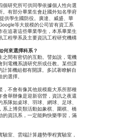
四個研究所可供同學依據個人性向選
所。有部分畢業生會赴國外知名學府
些公司會提供學生國防役。廣達、威盛、華
Google等大規模的公司皆有資工系
作在追著這些畢業學生，本系畢業生
訊工程學系及主要資訊工程研究機構
如何來選擇科系？
生之間有密切的互動。譬如說，電機
會到電機系讀研究所或任教。某些課
或在電機系的計算機組都有開課。多試著瞭解自
佳的選擇。
繁，不會有像其他規模龐大系所那種
年會舉辦像是迎新宿營，資訊之夜還
的系隊如桌球、羽球、網球、足球、
，系上博奕類活動如象棋、圍棋、橋
動的資訊系，一定能夠快樂學習，滿
實驗室、雲端計算趨勢學程實驗室，