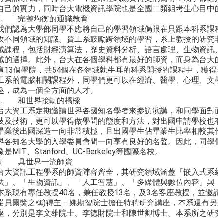
自己的實力，同時台大電機資訊學院也是全國二類組考生心目中
2. 完整均衡的通識教育
我們認為大學部同學不應將自己的學習領域侷限在只跟本科系課
收不同領域的知識。資工系鼓勵跨領域的學習，系上教授的研究
域課程，包括財經演算法，歷史資料分析、語言處理、生物資訊
域的選擇。此外，台大在各個學科都有最好的師資，而身為台大
這13個學院，共54個在各領域執牛耳的科系開授的課程中，獲
工系的電腦相關課程外，同學們更可以在經濟、醫學、心理、文
趣，成為一個全方面的人才。
3. 和世界接軌的橋樑
台大資工系定期邀請世界各國知名學者來參訪演講，和同學面對
技及技術，更可以學得做學問的態度和方法，對出國申請學校也
畢業後出國深造一向非常積極，且出國學生佔畢業生比率相較其
界各知名大學的入學委員會間一向享有良好的名聲。因此，同學
像是MIT、Stanford、UC-Berkeley等國際名校。
4. 具世界一流師資
台大資訊工程學系的師資陣容齊全，其研究領域涵蓋「嵌入式系
法」、「生物資訊」、「人工智慧」、「多媒體與數位內容」與
本系現有專任教授40名，兼任教授13名，及3名客座教授，並邀請華裔唯
諾貝爾獎之稱)得主－姚期智院士擔任特聘研究講座，本系還有
座，分別是李文雄院士、李德財院士和陳世卿博士。本系所之研