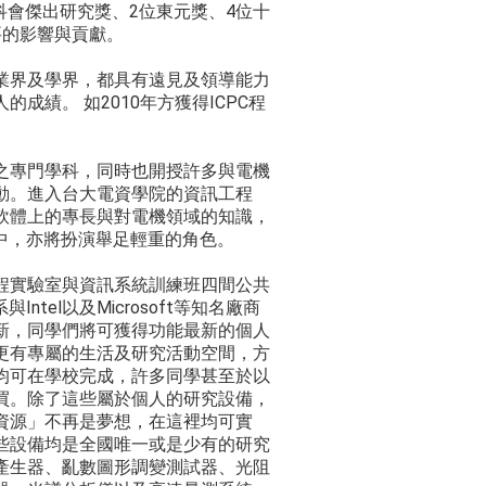
位國科會傑出研究獎、2位東元獎、4位十
要的影響與貢獻。
業界及學界，都具有遠見及領導能力
績。 如2010年方獲得ICPC程
之專門學科，同時也開授許多與電機
動。進入台大電資學院的資訊工程
軟體上的專長與對電機領域的知識，
中，亦將扮演舉足輕重的角色。
程實驗室與資訊系統訓練班四間公共
tel以及Microsoft等知名廠商
新，同學們將可獲得功能最新的個人
更有專屬的生活及研究活動空間，方
均可在學校完成，許多同學甚至於以
買。除了這些屬於個人的研究設備，
資源」不再是夢想，在這裡均可實
些設備均是全國唯一或是少有的研究
產生器、亂數圖形調變測試器、光阻