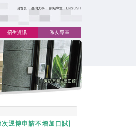
:::
回首頁
|
臺灣大學
|
網站導覽
|
ENGLISH
招生資訊
系友專區
梯次逕博申請不增加口試]