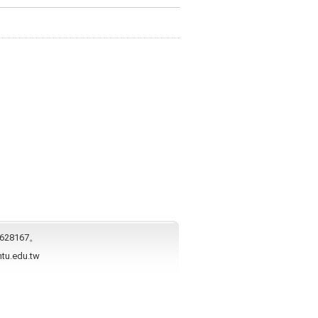
628167。
ntu.edu.tw