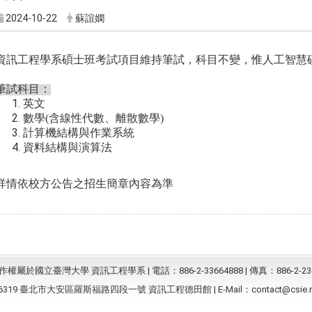
2024-10-22
蘇誼嫻
資訊工程學系碩士班考試項目維持筆試，科目不變，惟人工智慧
筆試科目：
英文
數學
(
含線性代數、離散數學
)
計算機結構與作業系統
資料結構與演算法
詳情依校方公告之招生簡章內容為準
屬於國立臺灣大學 資訊工程學系 | 電話：886-2-33664888 | 傳真：886-2-23
6319 臺北市大安區羅斯福路四段一號 資訊工程德田館 | E-Mail：
contact@csie.