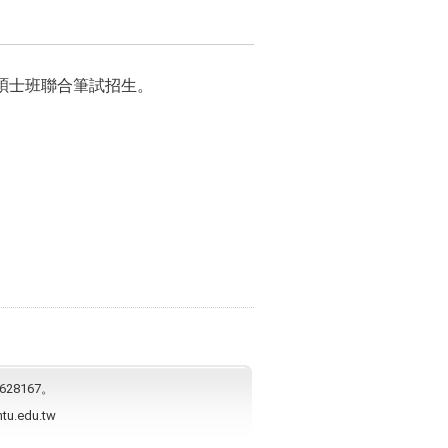
碩士班聯合筆試招生。
628167。
ntu.edu.tw