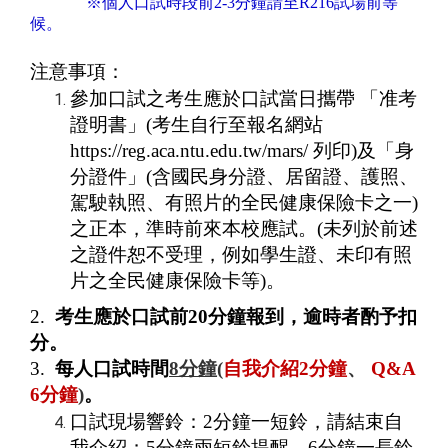
※個人口試時段前2-3分鐘請至R216試場前等
候。
注意事項：
參加口試之考生應於口試當日攜帶 「准考
證明書」(考生自行至報名網站
https://reg.aca.ntu.edu.tw/mars/ 列印)及「身
分證件」(含國民身分證、居留證、護照、
駕駛執照、有照片的全民健康保險卡之一)
之正本，準時前來本校應試。(未列於前述
之證件恕不受理，例如學生證、未印有照
片之全民健康保險卡等)。
2.
考生應於口試前20分鐘報到，逾時者酌予扣
分。
3.
每人口試時間
8
分鐘
(
自我介紹2分鐘
、
Q&A
6
分鐘
)
。
口試現場響鈴：2分鐘一短鈴，請結束自
我介紹；5分鐘兩短鈴提醒，6分鐘一長鈴