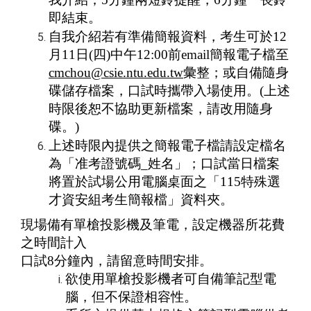
即結束。
自我介紹若有準備簡報資料，考生可於12
月11日(四)中午12:00前email簡報電子檔至
cmchou@csie.ntu.edu.tw
彙整；或自備隨身
碟儲存檔案，口試時攜帶入場使用。(上述
時限後恕不協助更新檔案，請改用隨身
碟。)
上述時限內提供之簡報電子檔請設定檔名
為「准考證號碼_姓名」；口試當日檔案
將置於試場公用電腦桌面之「115特殊選
才資安組考生簡報檔」資料夾。
現場備有單槍投影機及筆電，設定機器所花費
之時間計入
口試8分鐘內，請留意時間安排。
欲使用單槍投影機者可自備筆記型電
腦，但不保證相容性。