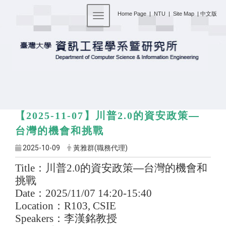
:::
Home Page
|
NTU
|
Site Map
|
中文版
Toggle navigation
川普
的資安政策—
【2025-11-07】
2.0
台灣的機會和挑戰
2025-10-09
黃雅群(職務代理)
Title
：川普
2.0
的資安政策—台灣的機會和
挑戰
Date
：
2025/11/07 14:20-15:40
Location
：
R103, CSIE
Speakers
：李漢銘教授