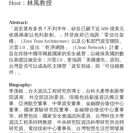
Host
：林風教授
Abstract:
「資安業有多夯？不到半年，矽谷已砸下近
600
億美元
收購兩家以色列新創。」拜登政府已強調「零信任架
構」
（Zero Trust Architecture）
以及公私部門資安聯防。
川普
1.0
，提出「乾淨網路」
（Clean Network）
計畫，
旨在排除中國等獨裁國家的安全威脅，以確保美國的數
位基礎設施安全；川普
2.0
，更強調「美國優先」原則。
台灣是否可以成為民主陣營「資安前線」與「可信賴夥
伴」。
Biography:
李漢銘，台大資訊工程研究所博士，台科大產學創新學
院講座、外交部諮詢委員。現職包括叡揚資訊獨立董
事、亞洲航空董事、中華資安董事、金融聯合徵信中心
董事、國家實驗研究院董事、金融聯合徵信中心董事
等。經歷包括：國家安全會議諮詢委員、台灣科技大學
資訊工程系特聘教授、中央研究院資訊科學研究所合聘
研究員、電信技術中心董事長、台灣智慧生活空間發展