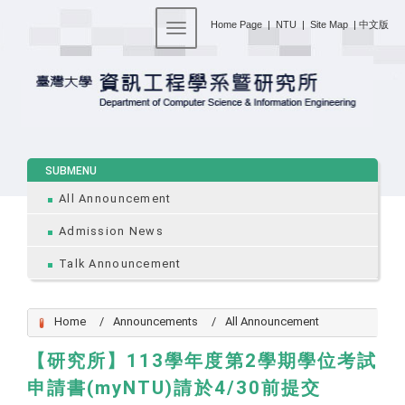
:::
Home Page
|
NTU
|
Site Map
|
中文版
Toggle navigation
:::
SUBMENU
All Announcement
Admission News
Talk Announcement
Home
Announcements
All Announcement
【研究所】113學年度第2學期學位考試
申請書(myNTU)請於4/30前提交