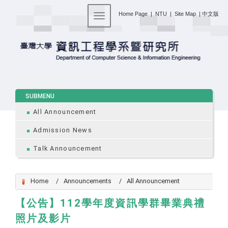
:::
Home Page
|
NTU
|
Site Map
|
中文版
Toggle navigation
:::
SUBMENU
All Announcement
Admission News
Talk Announcement
Home
Announcements
All Announcement
【公告】112學年度資訊學群畢業典禮
照片及影片