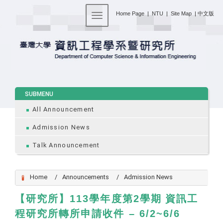
:::
Home Page
|
NTU
|
Site Map
|
中文版
Toggle navigation
:::
SUBMENU
All Announcement
Admission News
Talk Announcement
Home
Announcements
Admission News
113
2
【研究所】
學年度第
學期 資訊工
– 6/2~6/6
程研究所轉所申請收件