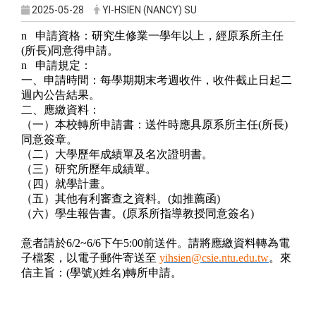
2025-05-28
YI-HSIEN (NANCY) SU
n
申請資格：研究生修業一學年以上，經原系所主任
(
所長
)
同意得申請。
n
申請規定：
一、申請時間：每學期期末考週收件，收件截止日起二
週內公告結果。
二、應繳資料：
（一）本校轉所申請書：送件時應具原系所主任
(
所長
)
同意簽章。
（二）大學歷年成績單及名次證明書。
（三）研究所歷年成績單。
（四）就學計畫。
（五）其他有利審查之資料。
(
如推薦函
)
（六）學生報告書。
(
原系所指導教授同意簽名
)
意者請於
6/2~6/6
下午
5:00
前送件。請將應繳資料轉為電
子檔案，以電子郵件寄送至
yihsien@csie.ntu.edu.tw
。來
信主旨：
(
學號
)(
姓名
)
轉所申請。