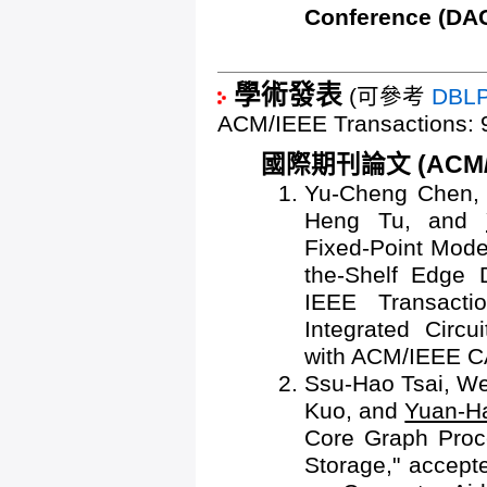
Conference (
學術發表
(可參考
DBL
ACM/IEEE Transactions: 
國際期刊論文 (ACM/IE
Yu-Cheng Chen, 
Heng Tu, and
Fixed-Point Mode
the-Shelf Edge 
IEEE Transacti
Integrated Circ
with ACM/IEEE C
Ssu-Hao Tsai, We
Kuo, and
Yuan-H
Core Graph Proce
Storage," accept