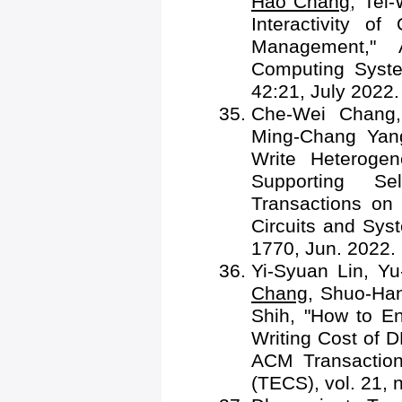
Hao Chang
, Tei
Interactivity 
Management,"
Computing Syste
42:21, July 2022.
Che-Wei Chang
Ming-Chang Yan
Write Heteroge
Supporting Se
Transactions on
Circuits and Sys
1770, Jun. 2022.
Yi-Syuan Lin, Y
Chang
, Shuo-Ha
Shih, "How to E
Writing Cost of D
ACM Transactio
(TECS), vol. 21, 