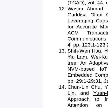
(TCAD), vol. 44, 
Wasim Ahmad, 
Gaddisa Olani 
Leveraging Caps
for Accurate Mod
ACM Transact
Communications a
4, pp. 123:1-123:
Shih-Wen Hsu, Y
Yiu Lam, Wei-Ku
tree: An Adaptiv
NVM-based IoT
Embedded Comput
pp. 29:1-29:31, J
Chun-Lin Chu, 
Lin, and
Yuan
Approach to Im
Attention on 