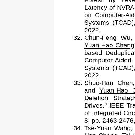
Latency of NVRA
on Computer-Aid
Systems (TCAD), 
2022.
Chun-Feng Wu, 
Yuan-Hao Chang
based Deduplica
Computer-Aided
Systems (TCAD),
2022.
Shuo-Han Chen,
and
Yuan-Hao 
Deletion Strate
Drives," IEEE T
of Integrated Cir
8, pp. 2463-2476
Tse-Yuan Wang,