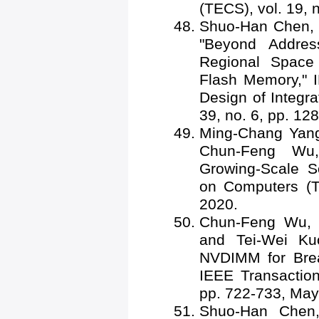
(TECS), vol. 19, n
Shuo-Han Chen,
"Beyond Addres
Regional Spac
Flash Memory," 
Design of Integr
39, no. 6, pp. 12
Ming-Chang Yan
Chun-Feng Wu,
Growing-Scale So
on Computers (TC
2020.
Chun-Feng Wu
and Tei-Wei Ku
NVDIMM for Bre
IEEE Transaction
pp. 722-733, May
Shuo-Han Chen