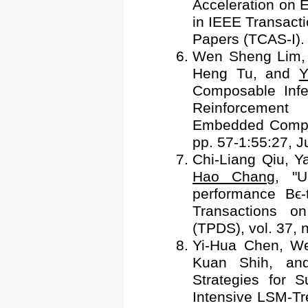
Acceleration on 
in IEEE Transacti
Papers (TCAS-I).
Wen Sheng Lim, 
Heng Tu, and
Y
Composable Infe
Reinforcement
Embedded Comput
pp. 57-1:55:27, J
Chi-Liang Qiu, Y
Hao Chang
, "U
performance Bϵ
Transactions o
(TPDS), vol. 37, 
Yi-Hua Chen, W
Kuan Shih, a
Strategies for 
Intensive LSM-Tr