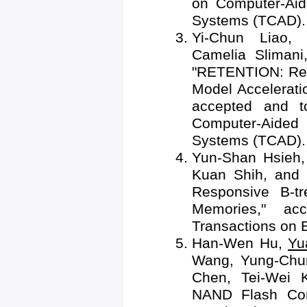
on Computer-Aid
Systems (TCAD).
Yi-Chun Liao,
Camelia Slimani
"RETENTION: Res
Model Accelerati
accepted and t
Computer-Aided
Systems (TCAD).
Yun-Shan Hsieh
Kuan Shih, an
Responsive B-t
Memories," a
Transactions on 
Han-Wen Hu,
Yu
Wang, Yung-Chu
Chen, Tei-Wei 
NAND Flash Comp