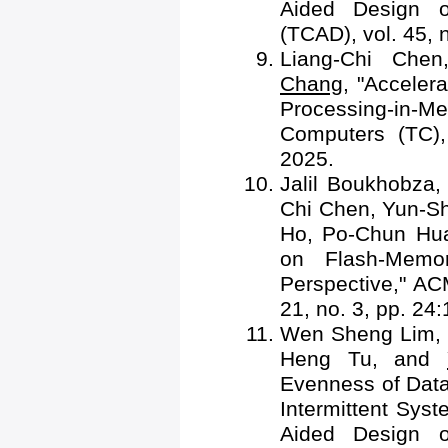
Aided Design o
(TCAD), vol. 45, 
Liang-Chi Che
Chang
, "Acceler
Processing-in-M
Computers (TC),
2025.
Jalil Boukhobza,
Chi Chen, Yun-S
Ho, Po-Chun Hu
on Flash-Memo
Perspective," AC
21, no. 3, pp. 24
Wen Sheng Lim, 
Heng Tu, and
Evenness of Data
Intermittent Sys
Aided Design o