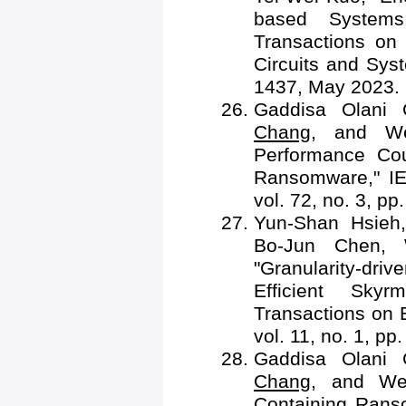
based Systems:
Transactions on
Circuits and Sys
1437, May 2023.
Gaddisa Olani
Chang
, and We
Performance Cou
Ransomware," IE
vol. 72, no. 3, p
Yun-Shan Hsie
Bo-Jun Chen, 
"Granularity-d
Efficient Sky
Transactions on 
vol. 11, no. 1, pp
Gaddisa Olani
Chang
, and Wei
Containing Rans