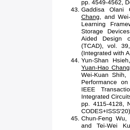
pp. 4549-4562, D
Gaddisa Olani
Chang
, and Wei
Learning Frame
Storage Device
Aided Design o
(TCAD), vol. 39
(Integrated with
Yun-Shan Hsieh
Yuan-Hao Chang
Wei-Kuan Shih, "
Performance on
IEEE Transacti
Integrated Circui
pp. 4115-4128, 
CODES+ISSS'20
Chun-Feng Wu
and Tei-Wei K