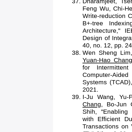
Dharamjeet, Ts
Feng Wu, Chi-He
Write-reduction 
B+-tree Index
Architecture," 
Design of Integr
40, no. 12, pp. 2
Wen Sheng Lim,
Yuan-Hao Chan
for Intermitte
Computer-Aided
Systems (TCAD), 
2021.
I-Ju Wang, Yu-
Chang
, Bo-Jun 
Shih, "Enabling
with Efficient 
Transactions on 