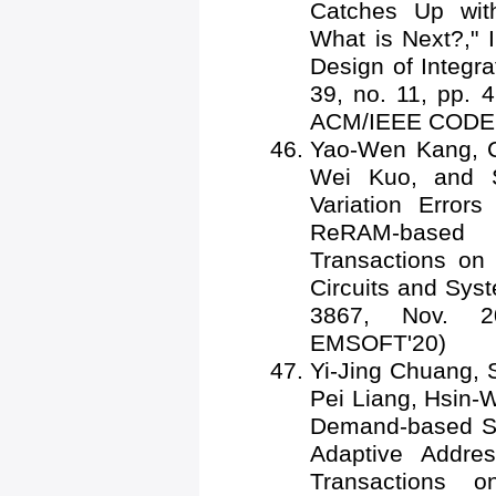
Catches Up wit
What is Next?,"
Design of Integr
39, no. 11, pp. 
ACM/IEEE CODES
Yao-Wen Kang, 
Wei Kuo, and S
Variation Errors
ReRAM-based 
Transactions on
Circuits and Syst
3867, Nov. 20
EMSOFT'20)
Yi-Jing Chuang,
Pei Liang, Hsin-
Demand-based Shi
Adaptive Addr
Transactions 