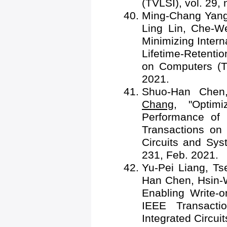
(TVLSI), vol. 29,
Ming-Chang Yang
Ling Lin, Che-
Minimizing Intern
Lifetime-Retenti
on Computers (TC
2021.
Shuo-Han Chen
Chang
, "Optim
Performance of 
Transactions on
Circuits and Sys
231, Feb. 2021.
Yu-Pei Liang, T
Han Chen, Hsin-W
Enabling Write-o
IEEE Transacti
Integrated Circui