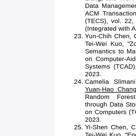
Data Management
ACM Transactio
(TECS), vol. 22,
(Integrated wit
Yun-Chih Chen,
Tei-Wei Kuo, "Zo
Semantics to Ma
on Computer-Aid
Systems (TCAD),
2023.
Camelia Sliman
Yuan-Hao Chan
Random Forest
through Data Sto
on Computers (TC
2023.
Yi-Shen Chen, 
Tei-Wei Kuo, "E