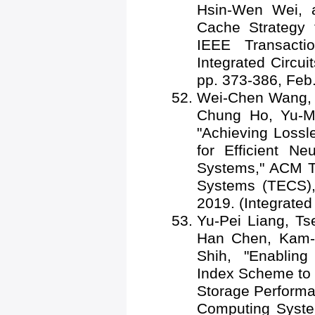
Hsin-Wen Wei, 
Cache Strategy
IEEE Transacti
Integrated Circui
pp. 373-386, Feb
Wei-Chen Wang
Chung Ho, Yu-M
"Achieving Loss
for Efficient N
Systems," ACM 
Systems (TECS), 
2019. (Integrat
Yu-Pei Liang, T
Han Chen, Kam-
Shih, "Enabling 
Index Scheme to
Storage Perform
Computing System