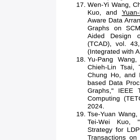
Wen-Yi Wang, Ch
Kuo, and
Yuan
Aware Data Arran
Graphs on SCM,
Aided Design o
(TCAD), vol. 43
(Integrated wit
Yu-Pang Wang,
Chieh-Lin Tsai,
Chung Ho, and
based Data Proc
Graphs," IEEE 
Computing (TETC
2024.
Tse-Yuan Wang,
Tei-Wei Kuo, "
Strategy for L
Transactions on