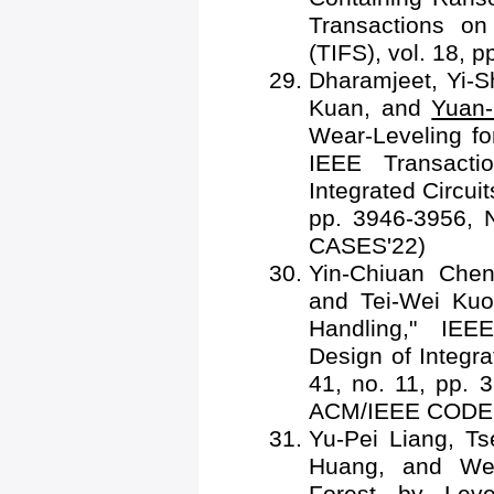
Transactions on
(TIFS), vol. 18, 
Dharamjeet, Yi-
Kuan, and
Yuan
Wear-Leveling f
IEEE Transacti
Integrated Circui
pp. 3946-3956, 
CASES'22)
Yin-Chiuan Ch
and Tei-Wei Kuo
Handling," IEE
Design of Integr
41, no. 11, pp. 
ACM/IEEE CODES
Yu-Pei Liang, T
Huang, and Wei
Forest by Leve