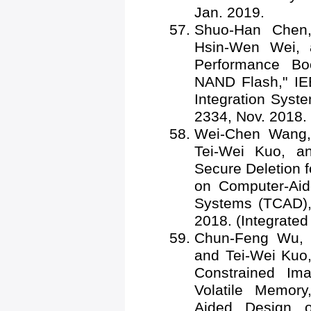
Jan. 2019.
Shuo-Han Chen
Hsin-Wen Wei, 
Performance Bo
NAND Flash," IE
Integration Syste
2334, Nov. 2018.
Wei-Chen Wang
Tei-Wei Kuo, an
Secure Deletion 
on Computer-Aid
Systems (TCAD), 
2018. (Integrat
Chun-Feng Wu,
and Tei-Wei Kuo,
Constrained Im
Volatile Memor
Aided Design o