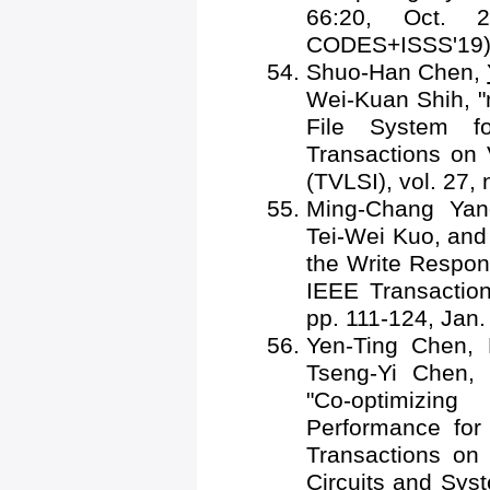
66:20, Oct. 2
CODES+ISSS'19
Shuo-Han Chen,
Wei-Kuan Shih, "
File System 
Transactions on 
(TVLSI), vol. 27,
Ming-Chang Ya
Tei-Wei Kuo, an
the Write Respon
IEEE Transaction
pp. 111-124, Jan.
Yen-Ting Chen,
Tseng-Yi Chen,
"Co-optimizin
Performance for
Transactions on
Circuits and Syst