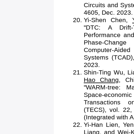
Circuits and Syst
4605, Dec. 2023.
Yi-Shen Chen,
"DTC: A Drift
Performance and 
Phase-Change 
Computer-Aided
Systems (TCAD), 
2023.
Shin-Ting Wu, L
Hao Chang
, Ch
"WARM-tree: Ma
Space-economi
Transactions 
(TECS), vol. 22,
(Integrated wit
Yi-Han Lien, Ye
Liang, and Wei-