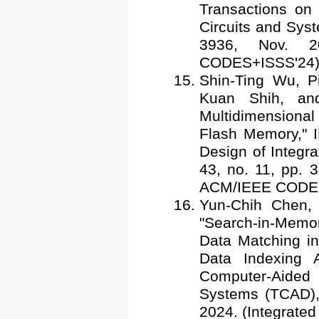
Transactions on
Circuits and Syst
3936, Nov. 20
CODES+ISSS'24
Shin-Ting Wu, 
Kuan Shih, a
Multidimensiona
Flash Memory," 
Design of Integr
43, no. 11, pp. 
ACM/IEEE CODES
Yun-Chih Chen
"Search-in-Memor
Data Matching i
Data Indexing A
Computer-Aided
Systems (TCAD), 
2024. (Integrat