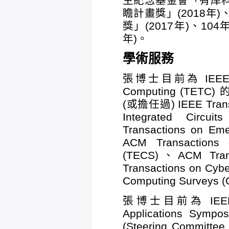
生紀念基金會「有庠科
瞻計畫獎」(2018
獎」(2017年)、1
年)。
學術服務
張博士目前為 IEEE Tran
Computing (TETC) 
(或擔任過) IEEE Transa
Integrated Circ
Transactions on Em
ACM Transactions
(TECS)、ACM Tran
Transactions on Cy
Computing Surveys (
張博士目前為 IEEE Non
Applications S
(Steering Commi