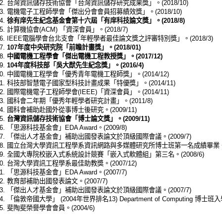
台灣資訊儲存技術協會「台灣資訊儲存研究成果獎」。(2018/10)
電機電子工程師學會「傑出分會會員招募績效獎」。(2018/10)
徐有庠先生紀念基金會第十六屆「有庠科技論文獎」。(2018/8)
計算機協會(ACM) 「資深會員」。(2018/7)
IEEE電腦學會台北支會「年輕學者最佳論文獎之評審特別獎」。(2018/3)
107年度中央研究院「前瞻計畫獎」。(2018/01)
中國電機工程學會「傑出電機工程教授獎」。(2017/12)
104年度科技部「吳大猷先生紀念獎」。(2016/4)
中國電機工程學會「優秀青年電機工程師獎」。(2014/12)
科技部智慧電子國家型科技計畫成果「特優獎」。(2014/11)
國際電機電子工程師學會(IEEE)「資深會員」。(2014/11)
國科會二年期「優秀年輕學者研究計畫」。(2011/8)
國科會補助赴國外從事博士後研究。(2009/11)
台灣資訊儲存技術協會「博士論文獎」。(2009/11)
「思源科技基金會」EDA Award。(2009/8)
「傑出人才基金會」補助出國發表論文於頂級國際會議。(2009/7)
國立台灣大學資訊工程學系資訊網路與多媒體研究所博士班第一名成績畢業。(20
全國大專院校嵌入式系統設計競賽「嵌入式軟體組」第三名。(2008/6)
台灣大學資訊工程學系最佳助教獎。(2007/12)
「思源科技基金會」EDA Award。(2007/7)
教育部補助出國發表論文。(2007/7)
「傑出人才基金會」補助出國發表論文於頂級國際會議。(2007/7)
「倫敦帝國大學」 (2004年世界排名13) Department of Computing 博士班入
斐陶斐榮譽學會會員。(2004/6)