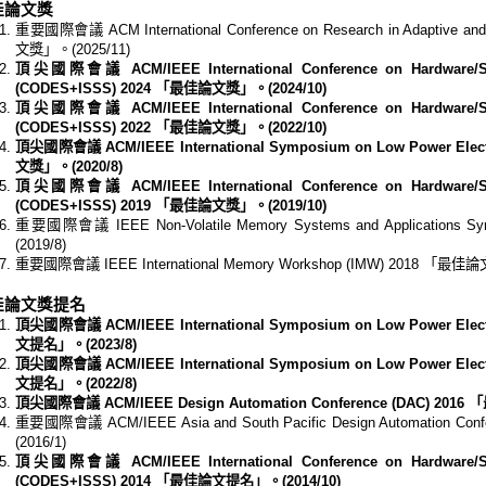
佳論文獎
重要國際會議 ACM International Conference on Research in Adaptive a
文獎」。(2025/11)
頂尖國際會議 ACM/IEEE International Conference on Hardware/Sof
(CODES+ISSS) 2024 「最佳論文獎」。(2024/10)
頂尖國際會議 ACM/IEEE International Conference on Hardware/Sof
(CODES+ISSS) 2022 「最佳論文獎」。(2022/10)
頂尖國際會議 ACM/IEEE International Symposium on Low Power Elect
文獎」。(2020/8)
頂尖國際會議 ACM/IEEE International Conference on Hardware/Sof
(CODES+ISSS) 2019 「最佳論文獎」。(2019/10)
重要國際會議 IEEE Non-Volatile Memory Systems and Applicatio
(2019/8)
重要國際會議 IEEE International Memory Workshop (IMW) 2018 「最佳
佳論文獎提名
頂尖國際會議 ACM/IEEE International Symposium on Low Power Elect
文提名」。(2023/8)
頂尖國際會議 ACM/IEEE International Symposium on Low Power Elect
文提名」。(2022/8)
頂尖國際會議 ACM/IEEE Design Automation Conference (DAC) 201
重要國際會議 ACM/IEEE Asia and South Pacific Design Automation 
(2016/1)
頂尖國際會議 ACM/IEEE International Conference on Hardware/Sof
(CODES+ISSS) 2014 「最佳論文提名」。(2014/10)