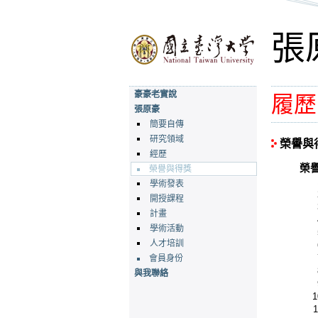
張原
豪豪老實說
履歷
張原豪
簡要自傳
研究領域
榮譽與
經歷
榮
榮譽與得獎
學術發表
開授課程
計畫
學術活動
人才培訓
會員身份
與我聯絡