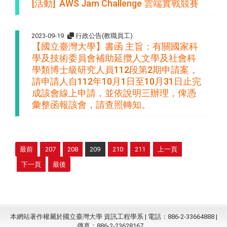
[活動] AWS Jam Challenge 雲端實戰競賽
2023-09-19
行政公告(教職員工)
【國立臺灣大學】書函 主旨：有關國家科
學及技術委員會補助延攬人文學及社會科
學類博士級研究人員112段第2期申請案，
請申請人自112年10月1日至10月31日止完
成該會線上申請，並依說明三辦理，俾憑
彙整函報該會，請查照轉知。
最前
207
208
209
210
211
上一頁
下一頁
最後
本網站著作權屬於國立臺灣大學 資訊工程學系 | 電話：886-2-33664888 |
傳真：886-2-23628167。