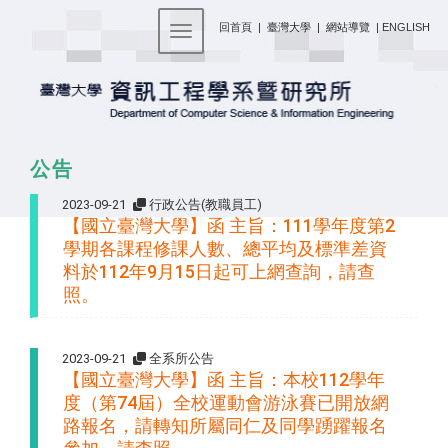
:::
回首頁
|
臺灣大學
|
網站導覽
|
ENGLISH
Toggle navigation
公告
2023-09-21
行政公告(教職員工)
【國立臺灣大學】函 主旨：​111學年度第2
學期各課程修課人數、總平均及標準差資
料於112年9月15日起可上網查詢，請查
照。
2023-09-21
全系所公告
【國立臺灣大學】函 主旨：​本校112學年
度（第74屆）全校運動會游泳賽已開放網
路報名，請轉知所屬同仁及同學踴躍報名