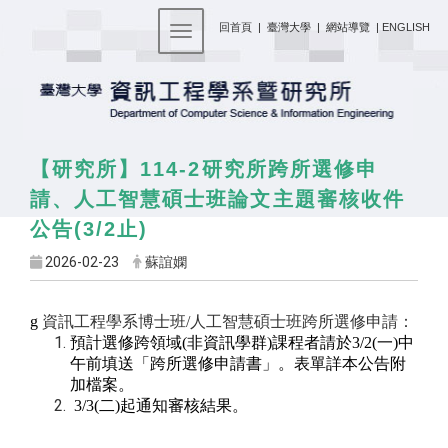
:::
回首頁
|
臺灣大學
|
網站導覽
|
ENGLISH
Toggle navigation
114-2
【研究所】
研究所跨所選修申
請、人工智慧碩士班論文主題審核收件
(3/2
)
公告
止
2026-02-23
蘇誼嫻
g
資訊工程學系博士班
/
人工智慧碩士班跨所選修申請：
預計選修跨領域
(
非資訊學群
)
課程者請於
3/2(
一
)
中
午前填送「跨所選修申請書」。表單詳本公告附
加檔案。
3/3(
二
)
起通知審核結果。