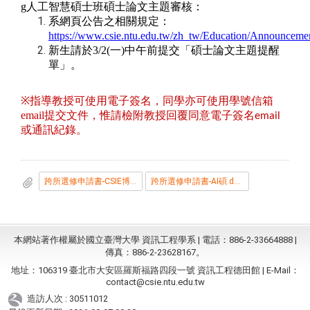
g
人工智慧碩士班碩士論文主題審核：
系網頁公告之相關規定：
https://www.csie.ntu.edu.tw/zh_tw/Education/Announceme
新生請於
3/2
(
一
)
中午前提交「碩士論文主題提醒
單」。
※
指導教授可使用電子簽名，同學亦可使用學號信箱
email
提交文件，惟請檢附教授回覆同意電子簽名
email
或通訊紀錄。
跨所選修申請書-CSIE博.doc
跨所選修申請書-AI碩.docx
本網站著作權屬於國立臺灣大學 資訊工程學系 | 電話：886-2-33664888 |
傳真：886-2-23628167。
地址：106319 臺北市大安區羅斯福路四段一號 資訊工程德田館 | E-Mail：
contact@csie.ntu.edu.tw
造訪人次 : 30511012