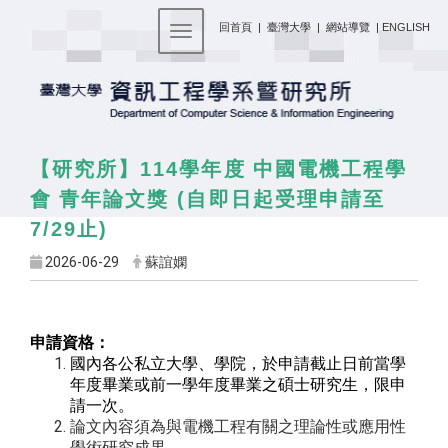
:::
回首頁
|
臺灣大學
|
網站導覽
|
ENGLISH
Toggle navigation
114
【研究所】
學年度 中國電機工程學
(
會 青年論文獎
自即日起受理申請至
7/29
)
止
2026-06-29
蘇誼嫻
申請資格：
國內各公私立大學、學院，於申請截止日前當學
年度畢業或前一學年度畢業之碩士研究生，限申
請一次。
論文內容須為與電機工程有關之理論性或應用性
學術研究成果。