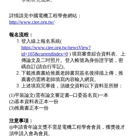
詳情請見中國電機工程學會網站：
http://www.ciee.org.tw/
報名流程：
登入線上報名系統
(
https://www.ciee.org.tw/newsView?
id=165&currentIndex=0
)
填寫審查綜合資料表、上
傳論文及二吋照片。登入帳號為身份證字號，密
碼自訂
(
請自行牢記
)
。
下載推薦書給推薦老師書寫簽名後掃描上傳，推
薦書仍需將老師填寫內容輸入網頁。
上述填寫完畢後，須繳交資料以下資料至所辦：
(1)
平裝論文
(
需有論文審定書
─
口委簽名頁
)
一本
(2)
基本資料表正本一份
(3)
推薦書正本一份
注意事項：
◎
申請青年論文獎不需是電機工程學會會員，獲獎後才
須申請入會為會員。