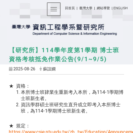
:::
回首頁
|
臺灣大學
|
網站導覽
|
ENGLISH
Toggle navigation
【研究所】114學年度第1學期 博士班
資格考核抵免作業公告(9/1~9/5)
2025-08-26
蘇誼嫻
★ 資格：
本所博士班肄業生重新考入本所，為114-1學期博
士班新生者。
資訊學群碩士班研究生直升或立即考入本所博士
班，為114-1學期博士班新生者。
★ 規定：
https://www.csie.ntu.edu.tw/zh_tw/Education/Announce