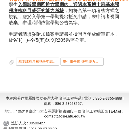
學生
入學該學期回推六學期內，通過本系博士班基本課
程考核科目或研究能力考核
，如符合第一項考核方式之
規範，應於入學第一學期提出抵免申請，未申請者視同
放棄。辦理時間依當學期公告為準。
申請者請填妥附加檔案申請書並檢附歷年成績單正本，
於9/1(一)~9/5(五)送交R205系辦公室。
基本課程考核抵免申請書.docx
學生報告書_研究能力考核抵免申請使用_.doc
本網站著作權屬於國立臺灣大學 資訊工程學系 | 電話：886-2-33664888 |
傳真：886-2-23628167。
地址：106319 臺北市大安區羅斯福路四段一號 資訊工程德田館 | E-Mail：
contact@csie.ntu.edu.tw
造訪人次 : 30500427
最後更新日期 :
2026-08-07 09:30