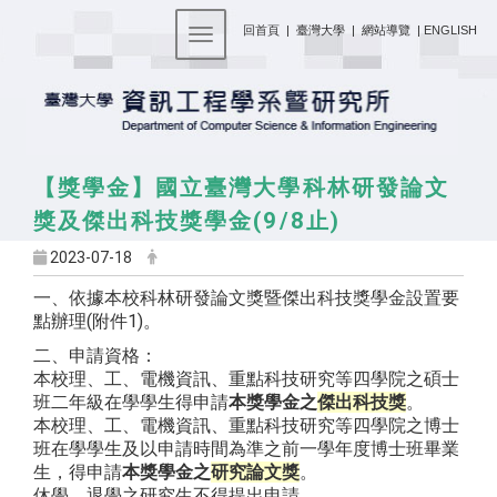
:::
回首頁
|
臺灣大學
|
網站導覽
|
ENGLISH
Toggle navigation
【獎學金】國立臺灣大學科林研發論文
獎及傑出科技獎學金(9/8止)
2023-07-18
一、依據本校科林研發論文獎暨傑出科技獎學金設置要
點辦理(附件1)。
二、申請資格：
本校理、工、電機資訊、重點科技研究等四學院之碩士
班二年級在學學生得申請
本獎學金之
傑出科技獎
。
本校理、工、電機資訊、重點科技研究等四學院之博士
班在學學生及以申請時間為準之前一學年度博士班畢業
生，得申請
本獎學金之
研究論文獎
。
休學、退學之研究生不得提出申請。