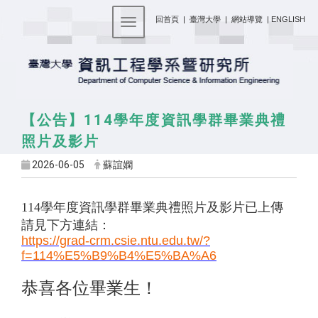
:::
回首頁
|
臺灣大學
|
網站導覽
|
ENGLISH
Toggle navigation
114
【公告】
學年度資訊學群畢業典禮
照片及影片
2026-06-05
蘇誼嫻
114
學年度資訊學群畢業典禮照片及影片已上傳
請見下方連結：
https://grad-crm.csie.ntu.edu.tw/?
f=114%E5%B9%B4%E5%BA%A6
恭喜各位畢業生！