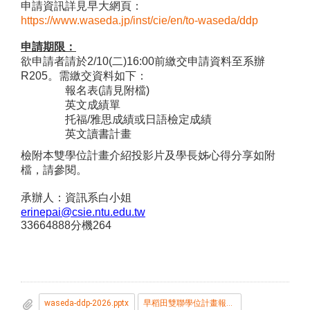
申請資訊詳見早大網頁：
https://www.waseda.jp/inst/cie/en/to-waseda/ddp
申請期限：
欲申請者請於
2/10(
二
)16:00
前繳交申請資料至系辦
R205
。需繳交資料如下：
報名表
(
請見附檔
)
英文成績單
托福
/
雅思成績或日語檢定成績
英文讀書計畫
檢附本雙學位計畫介紹投影片及學長姊心得分享如附
檔，請參閱。
承辦人：資訊系白小姐
erinepai@csie.ntu.edu.tw
33664888
分機
264
waseda-ddp-2026.pptx
早稻田雙聯學位計畫報名表_2026.doc