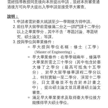
需經指導教授同意後向本所提出申請，並經本所審查通
過後方可向早大提出入學申請並接受早大審查。
說明：
申請者需於臺大就讀至少一學期後方得申請。
前往早大留學前需修滿二分之一
(
四門課十二學分
)
以上之畢業學分，其中不含「專題討論、專題研
究、碩士論文」等課。
授與學位與畢業條件：
早大授與學位名稱：修士（工學）
（Master of Engineering）。
早大畢業條件：在學學籍兩年，修滿早
大畢業所需之三十學分（其中包含於臺
大修了之學分（最高可抵免十五學
分）、於早大留學修畢課程二學分以
上、特別實驗一至二學分、演習十二學
分。日文選修並不包含於本計畫之
中）、提出碩士論文並且通過碩士論文
審查。
滿足早大畢業要求及取得臺大學位後方
能獲得早大碩士學位。