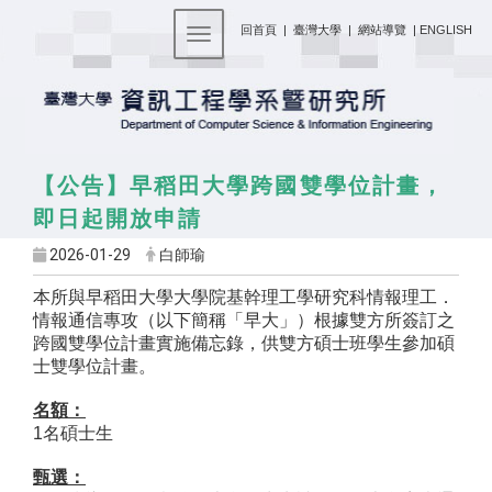
:::
回首頁
|
臺灣大學
|
網站導覽
|
ENGLISH
Toggle navigation
【公告】早稻田大學跨國雙學位計畫，
即日起開放申請
2026-01-29
白師瑜
本所與早稻田大學大學院基幹理工學研究科情報理工．
情報通信專攻（以下簡稱「早大」）根據雙方所簽訂之
跨國雙學位計畫實施備忘錄，供雙方碩士班學生參加碩
士雙學位計畫。
名額：
1
名碩士生
甄選：