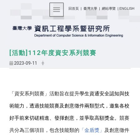
:::
回首頁
|
臺灣大學
|
網站導覽
|
ENGLISH
Toggle navigation
[活動]112年度資安系列競賽
2023-09-11
「資安系列競賽」活動旨在提升
學生資通安全認知與技
術能力，
透過技能競賽及創意徵件兩類型式，邀集各校
好手前來切磋精進、
發揮創意，並爭取高額獎金。
競賽
共分為三個項目，包含技能類的
「
金盾獎」
及創意徵件