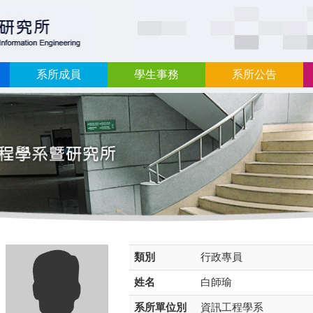
:::
系所成員
學生事務
系所公告
類別
行政專員
姓名
白師瑜
系所單位別
資訊工程學系