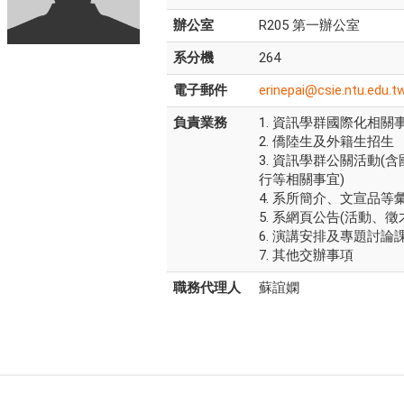
辦公室
R205 第一辦公室
系分機
264
電子郵件
erinepai@csie.ntu.edu.t
負責業務
1. 資訊學群國際化相關
2. 僑陸生及外籍生招生
3. 資訊學群公關活動
行等相關事宜)
4. 系所簡介、文宣品等
5. 系網頁公告(活動、
6. 演講安排及專題討論
7. 其他交辦事項
職務代理人
蘇誼嫻