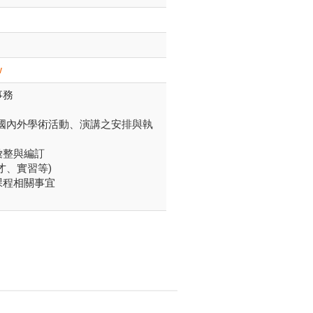
w
事務
(含國內外學術活動、演講之安排與執
彙整與編訂
徵才、實習等)
課程相關事宜