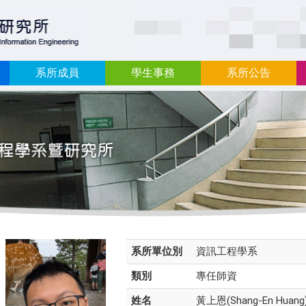
:::
系所成員
學生事務
系所公告
系所單位別
資訊工程學系
類別
專任師資
姓名
黃上恩(Shang-En Huang