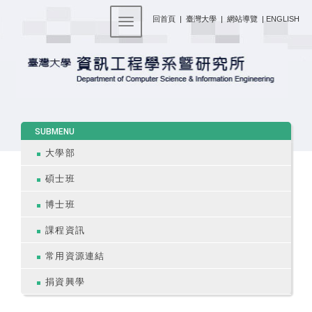
:::
回首頁
|
臺灣大學
|
網站導覽
|
ENGLISH
Toggle navigation
:::
SUBMENU
大學部
碩士班
博士班
課程資訊
常用資源連結
捐資興學