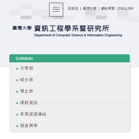
:::
回首頁
|
臺灣大學
|
網站導覽
|
ENGLISH
Toggle navigation
:::
SUBMENU
大學部
碩士班
博士班
課程資訊
常用資源連結
捐資興學