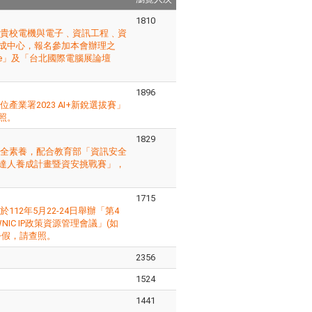
1810
請貴校電機與電子﹑資訊工程﹑資
成中心，報名參加本會辦理之
note」及「台北國際電腦展論壇
1896
業署2023 AI+新銳選拔賽」
照。
1829
安全素養，配合教育部「資訊安全
達人養成計畫暨資安挑戰賽」，
1715
12年5月22-24日舉辦「第4
9屆TWNIC IP政策資源管理會議」(如
公假，請查照。
2356
1524
1441