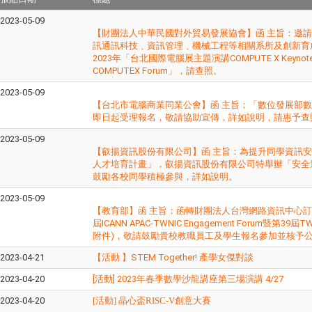
2023-05-09
【財團法人中華民國對外貿易發展協會】函 主旨：邀
訊通訊科技﹑資訊管理﹑機械工程等相關系所及創新育
2023年「台北國際電腦展主題演講COMPUTE X Key
COMPUTEX Forum」，請查照。
2023-05-09
【台北市電腦商業同業公會】函 主旨：「數位發展部數位產
即日起受理報名，敬請協助宣傳，詳如說明，請惠予查
2023-05-09
【叡揚資訊股份有限公司】函 主旨：為提升同學資訊
人才培育計畫」，叡揚資訊股份有限公司特舉辦「安全
鼓勵各校同學積極參與，詳如說明。
2023-05-09
【教育部】函 主旨：函轉財團法人台灣網路資訊中心訂於1
屆ICANN APAC-TWNIC Engagement Forum暨第3
附件)，敬請鼓勵貴校教職員工及學生報名參加並核予
2023-04-21
【活動 】STEM Together! 產學女傑對談
2023-04-20
[活動] 2023年春季數學沙龍講座第三場演講 4/27
2023-04-20
[活動] 晶心盃
RISC-V
創意大賽