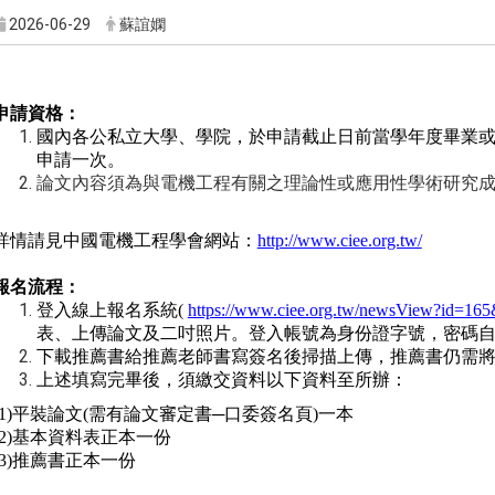
2026-06-29
蘇誼嫻
申請資格：
國內各公私立大學、學院，於申請截止日前當學年度畢業
申請一次。
論文內容須為與電機工程有關之理論性或應用性學術研究
詳情請見中國電機工程學會網站：
http://www.ciee.org.tw/
報名流程：
登入線上報名系統
(
https://www.ciee.org.tw/newsView?id=165
表、上傳論文及二吋照片。登入帳號為身份證字號，密碼
下載推薦書給推薦老師書寫簽名後掃描上傳，推薦書仍需
上述填寫完畢後，須繳交資料以下資料至所辦：
1)
平裝論文
(
需有論文審定書
─
口委簽名頁
)
一本
2)
基本資料表正本一份
3)
推薦書正本一份