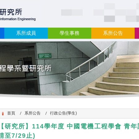
:::
系所成員
學生事務
系所公告
首頁
系所公告
行政公告(學生)
114
【研究所】
學年度 中國電機工程學會 青年
7/29
)
請至
止