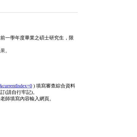
或前一學年度畢業之碩士研究生，限
成果。
&currentIndex=0
)
填寫審查綜合資料
自訂
(
請自行牢記
)
。
將老師填寫內容輸入網頁。