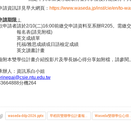
申請資訊詳見早大網頁：
https://www.waseda.jp/inst/cie/en/to-w
申請期限：
欲申請者請於
2/10(
二
)16:00
前繳交申請資料至系辦
R205
。需繳
報名表
(
請見附檔
)
英文成績單
托福
/
雅思成績或日語檢定成績
英文讀書計畫
檢附本雙學位計畫介紹投影片及學長姊心得分享如附檔，請參閱
承辦人：資訊系白小姐
erinepai@csie.ntu.edu.tw
33664888
分機
264
waseda-ddp-2026.pptx
早稻田雙聯學位計畫報名表_2026.doc
Waseda雙