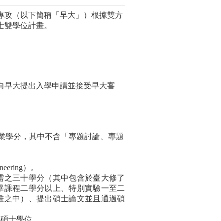
專攻（以下簡稱「早大」）根據雙方
士雙學位計畫。
向早大提出入學申請並接受早大審
業學分，其中不含「專題討論、專題
eering）。
需之三十學分（其中包含於臺大修了
畢課程二學分以上、特別實驗一至二
畫之中）、提出碩士論文並且通過碩
大碩士學位。