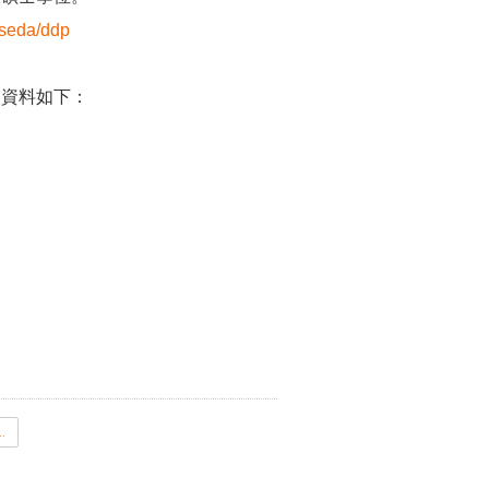
aseda/ddp
交資料如下：
。
聯學位心得.pdf