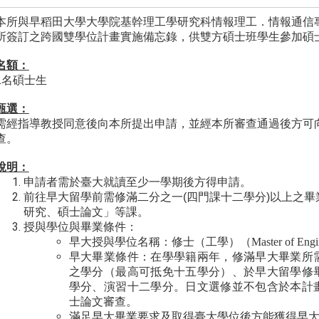
本所與早稻田大學大學院基幹理工學研究科情報理工．情報通信
所簽訂之跨國雙學位計畫實施備忘錄，供雙方碩士班學生參加碩
名額：
1
名碩士生
甄選：
需經指導教授同意後向本所提出申請，並經本所審查通過後方可
查。
說明：
申請者需於臺大就讀至少一學期後方得申請。
前往早大留學前需修滿二分之一
(
四門課十二學分
)
以上之畢
研究、碩士論文」等課。
授與學位與畢業條件：
早大授與學位名稱：修士（工學）（Master of Engin
早大畢業條件：在學學籍兩年，修滿早大畢業所
之學分（最高可抵免十五學分）、於早大留學修
學分、演習十二學分。日文選修並不包含於本計
士論文審查。
滿足早大畢業要求及取得臺大學位後方能獲得早