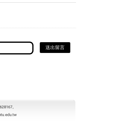
送出留言
628167。
ntu.edu.tw