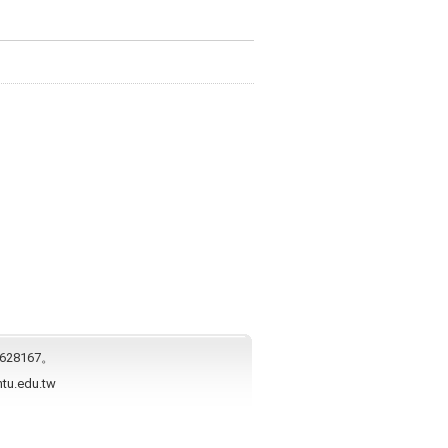
628167。
ntu.edu.tw