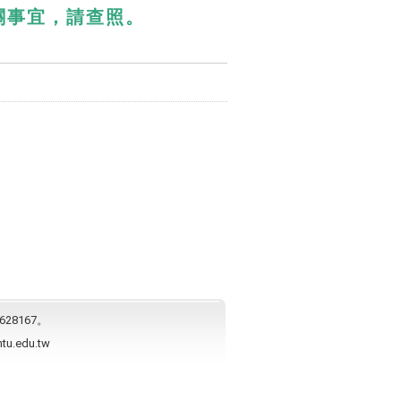
關事宜，請查照。
628167。
ntu.edu.tw