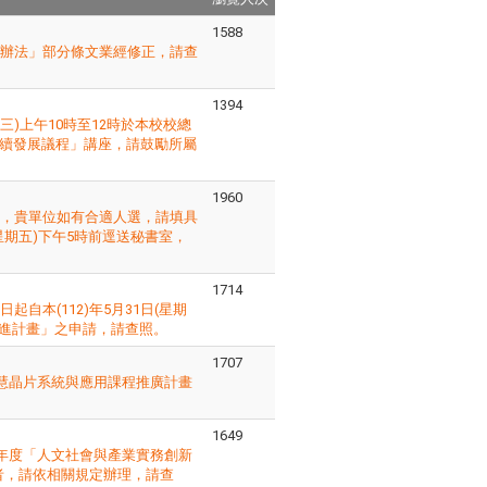
1588
勵辦法」部分條文業經修正，請查
1394
三)上午10時至12時於本校校總
持續發展議程」講座，請鼓勵所屬
1960
」，貴單位如有合適人選，請填具
星期五)下午5時前逕送秘書室，
1714
自本(112)年5月31日(星期
改進計畫」之申請，請查照。
1707
智慧晶片系統與應用課程推廣計畫
1649
2年度「人文社會與產業實務創新
者，請依相關規定辦理，請查