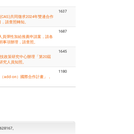
1637
AS)共同徵求2024年雙邊合作
2日，請查照轉知。
1687
研人員彈性加給推薦申請案，請各
說明事項辦理，請查照。
1645
技政策研究中心辦理「第20屆
研究人員知照。
1180
add-on）國際合作計畫」，
628167。