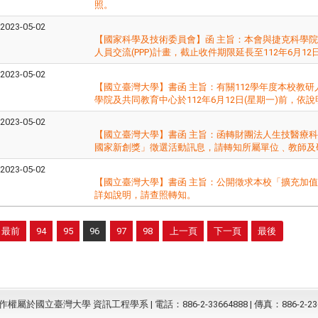
照。
2023-05-02
【國家科學及技術委員會】函 主旨：本會與捷克科學院(C
人員交流(PPP)計畫，截止收件期限延長至112年6月1
2023-05-02
【國立臺灣大學】書函 主旨：有關112學年度本校教
學院及共同教育中心於112年6月12日(星期一)前，依
2023-05-02
【國立臺灣大學】書函 主旨：函轉財團法人生技醫療科
國家新創獎」徵選活動訊息，請轉知所屬單位﹑教師及
2023-05-02
【國立臺灣大學】書函 主旨：公開徵求本校「擴充加值（
詳如說明，請查照轉知。
最前
94
95
96
97
98
上一頁
下一頁
最後
屬於國立臺灣大學 資訊工程學系 | 電話：886-2-33664888 | 傳真：886-2-23