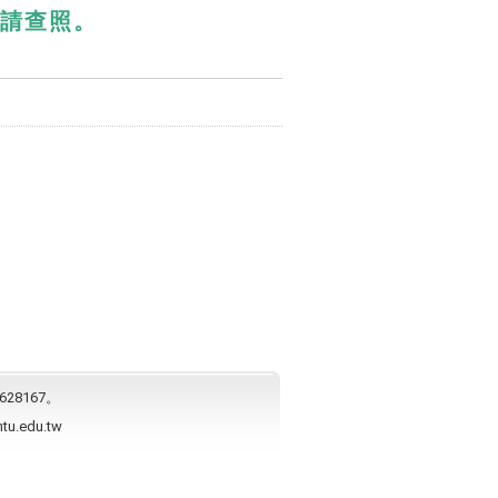
，請查照。
628167。
ntu.edu.tw