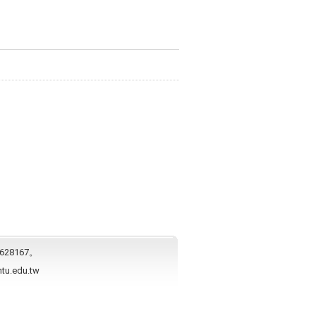
628167。
ntu.edu.tw