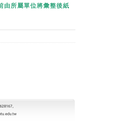
時前由所屬單位將彙整後紙
628167。
ntu.edu.tw