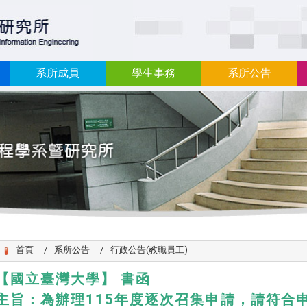
:::
系所成員
學生事務
系所公告
首頁
系所公告
行政公告(教職員工)
【國立臺灣大學】 書函
主旨：為辦理115年度逐次召集申請，請符合