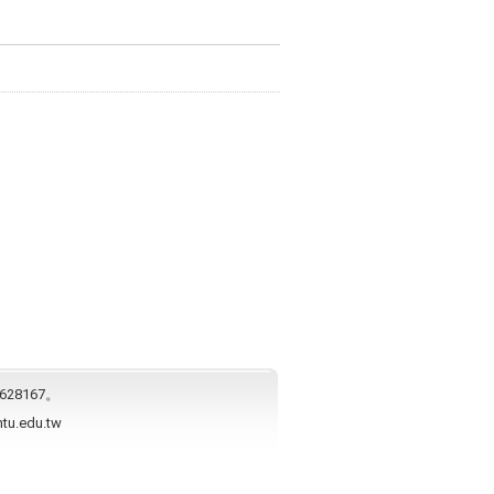
628167。
ntu.edu.tw