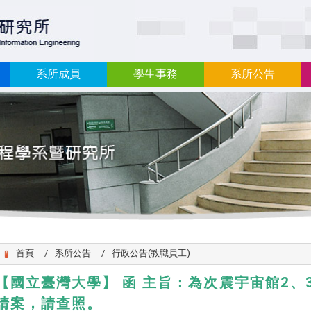
:::
系所成員
學生事務
系所公告
首頁
系所公告
行政公告(教職員工)
【國立臺灣大學】 函 主旨：為次震宇宙館2
請案，請查照。