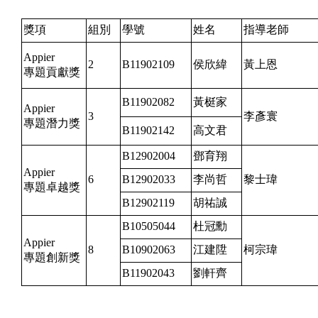
獎項
組別
學號
姓名
指導老師
Appier
2
B11902109
侯欣緯
黃上恩
專題貢獻獎
B11902082
黃梃家
Appier
3
李彥寰
專題潛力獎
B11902142
高文君
B12902004
鄧育翔
Appier
6
B12902033
李尚哲
黎士瑋
專題卓越獎
B12902119
胡祐誠
B10505044
杜冠勳
Appier
8
B10902063
江建陞
柯宗瑋
專題創新獎
B11902043
劉軒齊