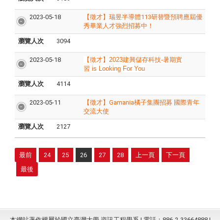
2023-05-18
【徵才】瑞昱半導體113研替暨預聘應屆優
秀畢業人才強烈招募中！
瀏覽人次
3094
2023-05-18
【徵才
】
2023
建興儲存科技
-
暑期實
習
is Looking For You
瀏覽人次
4114
2023-05-11
【徵才】Gamania橘子集團招募 國際青年
交流大使
瀏覽人次
2127
最前
24
25
26
27
28
上一頁
下一頁
最後
本網站著作權屬於國立臺灣大學 資訊工程學系 | 電話：886-2-33664888 |