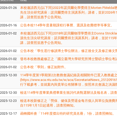
2026-01-26
本校邀請西元(以下同)2022年諾貝爾化學獎得主Morten P.Meld
先生頂尖研究講座：諾貝爾獎得主演講系列」講者，並於2026年1
講，請查照並惠予公告周知。
2026-01-16
公告本校114學年度暑期課程行事曆、選課及收費標準等事宜。
2026-01-02
本校邀請西元(以下同)2018年諾貝爾物理學獎得主Donna Strick
源先生頂尖研究講座：諾貝爾獎得主演講系列」講者，並於115年
講，請查照並惠予公告周知。
2026-01-02
公告本校「學生逕行修讀博士學位辦法」修正後全文及修正條文
2026-01-02
發布本校教務處修正之「國立臺灣大學研究所博士暨碩士學位考
2026-01-02
公告本校「學則」修正如附件。
2025-12-30
114學年度第1學期第2次教務會議紀錄及相關附件已置入教務處
(https://www.aca.ntu.edu.tw/w/aca/SecretariatNews_25120
行下載參考，並就案內與貴單位有關事項，按照本次會議之決議
2025-12-30
檢送114學年度畢業典禮畢業生致詞代表甄選辦法及報名表，請
2025-12-23
檢送本校新修正之「勞保、健保及勞退金每月個人與單位負擔費
自115年1月1日起適用，請查照轉知。
2025-12-17
函轉國科會「114年度傑出特約研究員名冊」1份，請查照轉知。