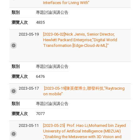
Interfaces for Living With"
類別
專題討論演講公告
瀏覽人次
4835
2023-05-19
[2023-06-02]Nick Jervis, Senior Director,
Hewlett Packard Enterprise,"Digital World
Transformation [Edge-Cloud-AI-ML]"
類別
專題討論演講公告
瀏覽人次
6476
2023-05-17
[2023-05-19]陳英傑博士,聯發科技,"Raytracing
on mobile"
類別
專題討論演講公告
瀏覽人次
7077
2023-05-11
[2023-05-25] Prof. Hao Li,Mohamed bin Zayed
University of Artificial Intelligence (MBZUAI)
,"Enabling the Metaverse with 3D Vision and