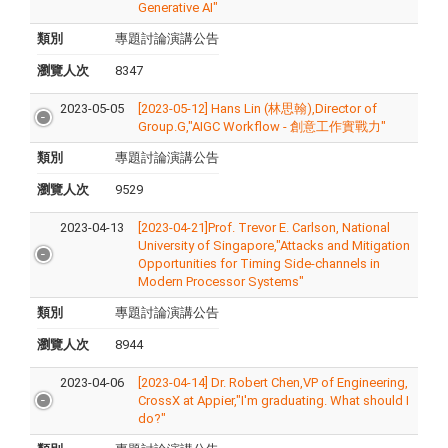
Generative AI"
類別
專題討論演講公告
瀏覽人次
8347
2023-05-05
[2023-05-12] Hans Lin (林思翰),Director of
Group.G,"AIGC Workflow - 創意工作實戰力"
類別
專題討論演講公告
瀏覽人次
9529
2023-04-13
[2023-04-21]Prof. Trevor E. Carlson, National
University of Singapore,"Attacks and Mitigation
Opportunities for Timing Side-channels in
Modern Processor Systems"
類別
專題討論演講公告
瀏覽人次
8944
2023-04-06
[2023-04-14] Dr. Robert Chen,VP of Engineering,
CrossX at Appier,"I'm graduating. What should I
do?"