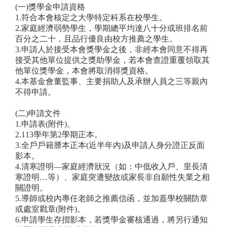
(
一)獎學金申請資格
1.
符合本會核定之大學特定科系在校學生。
2.
家庭經濟弱勢學生，學期總平均達八十分或班排名前
百分之二十，且品行優良由校方推薦之學生。
3.
申請人於接受本會獎學金之後，非經本會同意不得再
接受其他單位提供之獎助學金，若本會查證重覆領取其
他單位獎學金，本會將取消得獎資格。
4.
本基金會董監事、主要捐助人及承辦人員之三等親內
不得申請。
(
二)申請文件
1.
申請表(附件)。
2.113
學年第2學期正本。
3.
全戶戶籍謄本正本(近半年內)及申請人身分證正反面
影本。
4.
清寒證明—家庭經濟狀況（如：中低收入戶、里長清
寒證明…等）、家庭突遭變故或家長非自願性失業之相
關證明。
5.
導師或校內專任老師之推薦信函，並加蓋學校關防章
或處室戳章(附件)。
6.
申請學生存摺影本，若獎學金審核通過，將另行通知