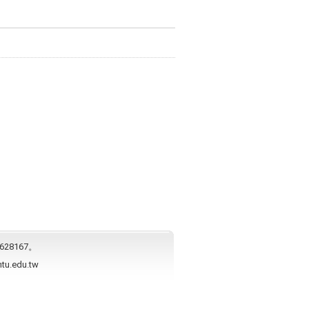
628167。
ntu.edu.tw