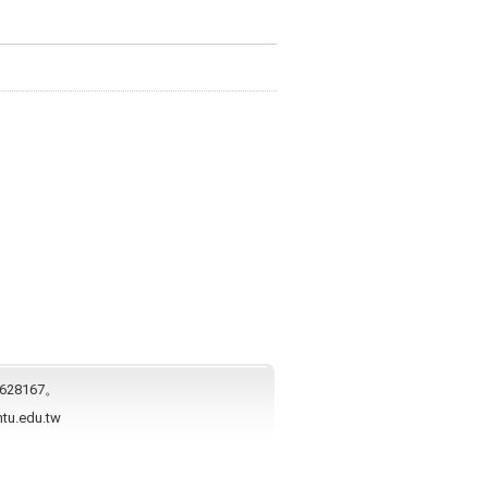
628167。
ntu.edu.tw