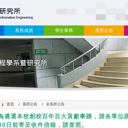
:::
系所成員
學生事務
系所公告
首頁
系所公告
全系所公告
為遴選本校創校百年百大貢獻事蹟，請各單位踴
30日前寄至收件信箱，請查照。