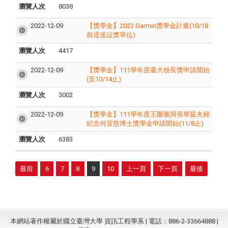
瀏覽人次
8038
2022-12-09
【獎學金】2022 Garmin獎學金計畫(10/18
前逕送設獎單位)
瀏覽人次
4417
2022-12-09
【獎學金】111學年度臺大校長獎申請開始
(至10/14止)
瀏覽人次
3002
2022-12-09
【獎學金】111學年度王榮騰與張華茹夫婦
紀念何宜慈博士獎學金申請開始(11/8止)
瀏覽人次
6383
最前
6
7
8
9
10
上一頁
下一頁
最後
本網站著作權屬於國立臺灣大學 資訊工程學系 | 電話：886-2-33664888 |