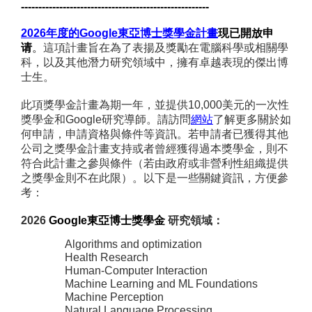
------------------------------------------------------
2026
年度的
Google
東亞博士獎學金計畫
現已開放申
请
。
這項計畫旨在為了表揚及獎勵在電腦科學或相關學
科，以及其他潛力研究領域中，擁有卓越表現的傑出博
士生。
此項獎學金計畫為期一年，並提供
10,000
美元的一次性
獎學金和
Google
研究導師。請訪問
網站
了解更多關於如
何申請，申請資格與條件等資訊。若申請者已獲得其他
公司之獎學金計畫支持或者曾經獲得過本獎學金，則不
符合此計畫之參與條件（若由政府或非營利性組織提供
之獎學金則不在此限）。以下是一些關鍵資訊，方便參
考：
2026
Google
東亞博士獎學金
研究領域：
Algorithms and optimization
Health Research
Human-Computer Interaction
Machine Learning and ML Foundations
Machine Perception
Natural Language Processing