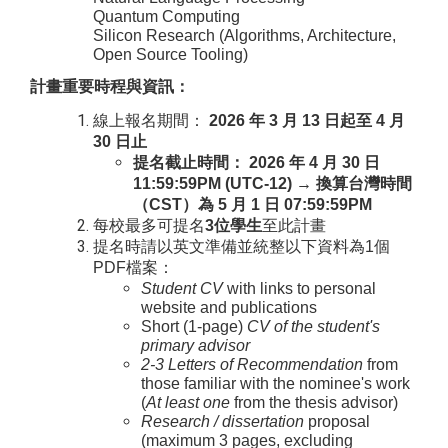
Quantum Computing
Silicon Research (Algorithms, Architecture,
Open Source Tooling)
計畫重要時程與資訊：
線上報名期間：
2026
年
3
月
13
日起至
4
月
30
日止
提名截止時間：
2026
年
4
月
30
日
11:59:59PM (UTC-12) →
換算台灣時間
（
CST
）為
5
月
1
日
07:59:59PM
每校最多可提名
3
位學生
至此計畫
提名時請以英文準備並統整以下資料為
1
個
PDF
檔案：
Student CV
with links to personal
website and publications
Short (1-page)
CV of the student's
primary advisor
2-3 Letters of Recommendation
from
those familiar with the nominee's work
(
At least one
from the thesis advisor)
Research / dissertation
proposal
(maximum 3 pages, excluding