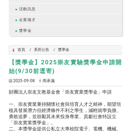
活動訊息
企業徵才
獎學金
首頁
系所公告
獎學金
【獎學金】2025崇友實驗獎學金申請開
始(9/30前逕寄)
2025-09-08
周承滿
財團法人崇友文教基金會「崇友實業獎學金」申請
一
、
崇友實業秉持關懷社會與培育人才之精神，期望培
植具發展潛力但經濟條件不利之學生，減輕就學負擔、
勇敢追夢，並鼓勵其未來投身專業、貢獻社會特設立
「崇友實業獎學金」。
二
、
本獎學金提供公私立大專校院電子、電機、機械、