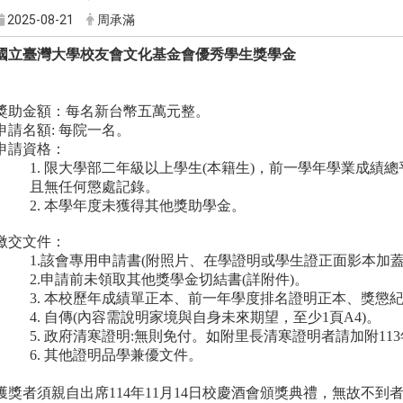
2025-08-21
周承滿
國立臺灣大學校友會文化基金會優秀學生獎學金
獎助金額：每名新台幣五萬元整。
申請名額: 每院一名。
申請資格：
1.
限大學部二年級以上學生(本籍生)，前一學年學業成績總平均
且無任何懲處記錄。
2.
本學年度未獲得其他獎助學金。
繳交文件：
1.
該會專用申請書(附照片、在學證明或學生證正面影本加蓋11
2.
申請前未領取其他獎學金切結書(詳附件)。
3.
本校歷年成績單正本、前一年學度排名證明正本、獎懲
4.
自傳(內容需說明家境與自身未來期望，至少1頁A4)。
5.
政府清寒證明:無則免付。如附里長清寒證明者請加附11
6.
其他證明品學兼優文件。
獲獎者須親自出席114年11月14日校慶酒會頒獎典禮，無故不到