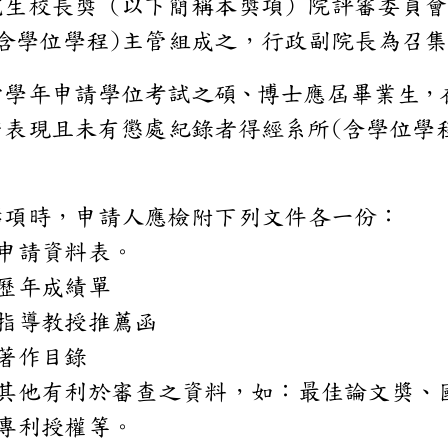
院研究生校長獎
(
以下簡稱本獎項
)
院評審
系所
含學位學程
)
主管組成之，行
院當學年申請學位考試
有優秀表現且未有懲處紀
(
含學
申請。
請本獎項時，申請人應檢
一）
申請資料表。
二）
歷年成績單
三）
指導教授推薦函
四）
著作目錄
五）
其他有利於審查之資料
專利授權等。