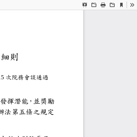
Current
Presentation
Open
Print
Download
To
View
Mode
學院研究生校長獎
度第
次院務會談通過
15
研究生發揮潛能，並獎
灣大學研究生校長獎設