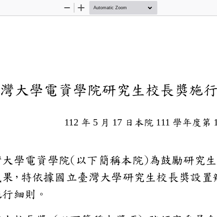
Zoom
Zoom
Out
In
立臺灣大學電資
年
月
日本院
學年
112
5
17
111
立臺灣大學電資學院
(
以下簡稱本院
)
為鼓勵
究成果，特依據國立臺
定本施行細則。