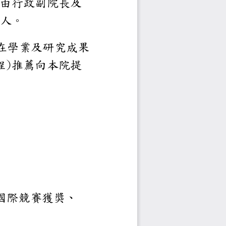
委員會由行政副院長及
政副院長為召集人。
之碩、博士應屆畢業生
錄者得經系所
位學程
)
推薦向本院提
附下列文件各一份：
，如：最佳論文獎、國