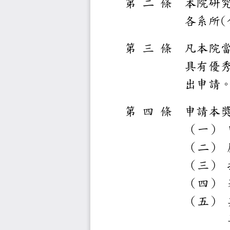
第
二
條
本
各
(
第
三
條
凡本
具
出
第
四
條
申
（
（
（
（
（