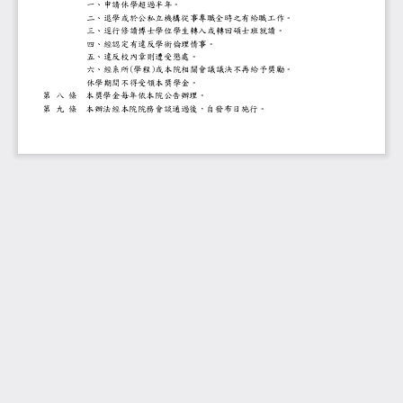
一、申請休學超過半年。
二、退學或於公私立機構從事專職全時之
三、逕行修讀博士學位學生轉入或轉回碩
四、經認定有違反學術倫理情事。
五、違反校內章則遭受懲處。
六、經系所
(
學程
)
或本院相關會議議決不再給予獎
休學期間不得受領本獎學金。
第
八
條
本獎學金每年依本院公告辦理。
第
九
條
本辦法經本院院務會談通過後，自發布日