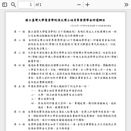
of 1
Toggle
Find
Zoom
Zoom
To
Sidebar
Out
In
國立臺灣大學
電資
學院
頂尖博士培育專案
獎學金
評
選辦法
學年度本院第
次院務會談通過
113.12.25 113
9
第
一
條
國立臺灣大學電資學院
(
以下簡稱本院
)
為吸引頂尖人才就讀
訂定本辦法鼓勵本院優秀學生逕行修讀博
第
二
條
本院頂尖博士培育專案獎學金
(
以下簡稱本獎學金
)
評審委員會由
副院長及各系所
(
學程
)
主管並邀請
AI
電資大聯盟企業代表組
副院長為召集人。
第
三
條
凡於當年度依國
立
臺灣大學學生逕行修讀博士學位
所
(
學程
)
提出申請入學就讀博士班一年級之本
(
學程
)
推薦申請。
第
四
條
通過本專案甄選的逕讀博士班新生，每月
2
萬元獎學金，獎勵
入學當年度九月一日起，辦理提前入學者
多獎勵四年共
96
萬元；並須另由指導教授承諾在
54
萬之研究
津貼。受獎人若於四年內畢業者，獎勵至
當年度經費彈性調整。
第
五
條
申請本獎學金時，申請人應檢附下列文件
一、
頂尖博士培育專案獎學金申請資料表
二、
大學、碩士班歷年成績單及名次證明
三、
博士就學計畫
四、
其他有利於審查之資料，如：專題成
報告、專利、競賽獎項等。
第
六
條
本專案經費來源由本院自籌收入經費支應
月，須檢具該學年之學習成績並提出書面
推薦送院，進行口頭報告審議通過後方可
第
七
條
本獎學金獲獎學生如有下列情形之一者，
受領本獎學金之資格，且不再恢復：